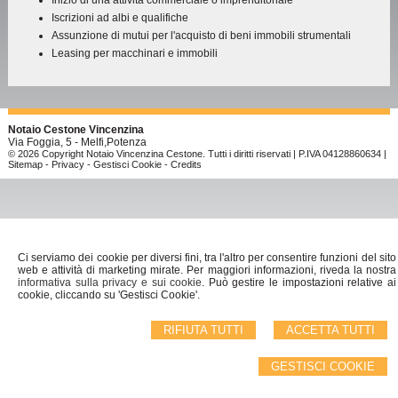
Inizio di una attività commerciale o imprenditoriale
Iscrizioni ad albi e qualifiche
Assunzione di mutui per l'acquisto di beni immobili strumentali
Leasing per macchinari e immobili
Notaio Cestone Vincenzina
Via Foggia, 5 -
Melfi
,
Potenza
© 2026 Copyright Notaio Vincenzina Cestone. Tutti i diritti riservati | P.IVA 04128860634 |
Sitemap
-
Privacy
-
Gestisci Cookie
-
Credits
Ci serviamo dei cookie per diversi fini, tra l'altro per consentire funzioni del sito
web e attività di marketing mirate. Per maggiori informazioni, riveda la nostra
informativa sulla privacy e sui cookie
. Può gestire le impostazioni relative ai
cookie, cliccando su 'Gestisci Cookie'.
RIFIUTA TUTTI
ACCETTA TUTTI
GESTISCI COOKIE