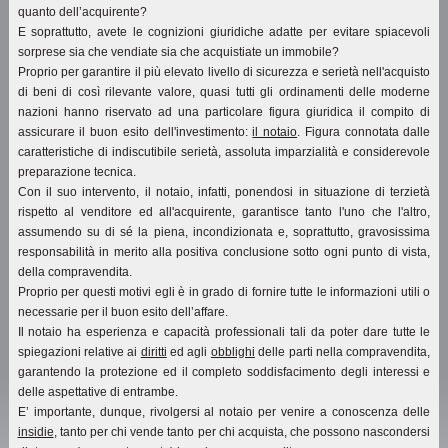
quanto dell’acquirente?
E soprattutto, avete le cognizioni giuridiche adatte per evitare spiacevoli
sorprese sia che vendiate sia che acquistiate un immobile?
Proprio per garantire il più elevato livello di sicurezza e serietà nell'acquisto
di beni di così rilevante valore, quasi tutti gli ordinamenti delle moderne
nazioni hanno riservato ad una particolare figura giuridica il compito di
assicurare il buon esito dell'investimento:
il notaio
. Figura connotata dalle
caratteristiche di indiscutibile serietà, assoluta imparzialità e considerevole
preparazione tecnica.
Con il suo intervento, il notaio, infatti, ponendosi in situazione di terzietà
rispetto al venditore ed all'acquirente, garantisce tanto l'uno che l'altro,
assumendo su di sé la piena, incondizionata e, soprattutto, gravosissima
responsabilità in merito alla positiva conclusione sotto ogni punto di vista,
della compravendita.
Proprio per questi motivi egli è in grado di fornire tutte le informazioni utili o
necessarie per il buon esito dell’affare.
Il notaio ha esperienza e capacità professionali tali da poter dare tutte le
spiegazioni relative ai
diritti
ed agli
obblighi
delle parti nella compravendita,
garantendo la protezione ed il completo soddisfacimento degli interessi e
delle aspettative di entrambe.
E’ importante, dunque, rivolgersi al notaio per venire a conoscenza delle
insidie
, tanto per chi vende tanto per chi acquista, che possono nascondersi