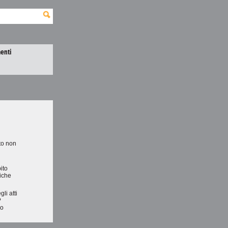
enti
to non
ito
tiche
li atti
?
no