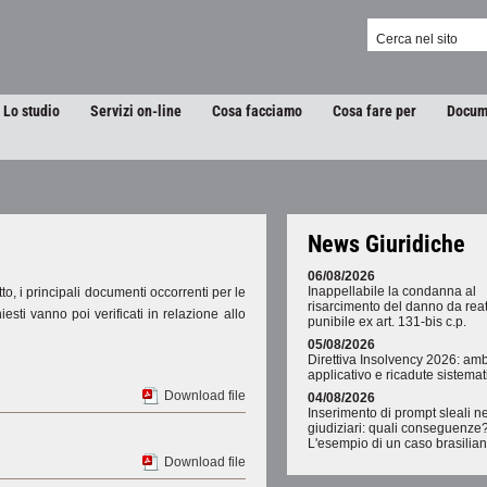
Lo studio
Servizi on-line
Cosa facciamo
Cosa fare per
Docum
News Giuridiche
06/08/2026
Inappellabile la condanna al
tto, i principali documenti occorrenti per le
risarcimento del danno da rea
esti vanno poi verificati in relazione allo
punibile ex art. 131-bis c.p.
05/08/2026
Direttiva Insolvency 2026: amb
applicativo e ricadute sistema
Download file
04/08/2026
Inserimento di prompt sleali neg
giudiziari: quali conseguenze
L'esempio di un caso brasilia
Download file