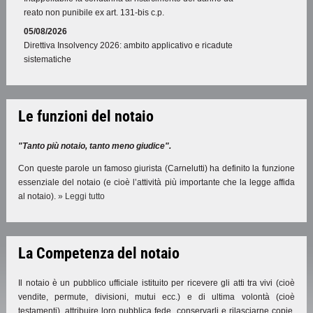
reato non punibile ex art. 131-bis c.p.
05/08/2026
Direttiva Insolvency 2026: ambito applicativo e ricadute
sistematiche
Le funzioni del notaio
"Tanto più notaio, tanto meno giudice".
Con queste parole un famoso giurista (Carnelutti) ha definito la funzione
essenziale del notaio (e cioè l’attività più importante che la legge affida
al notaio).
» Leggi tutto
La Competenza del notaio
Il notaio è un pubblico ufficiale istituito per ricevere gli atti tra vivi (cioè
vendite, permute, divisioni, mutui ecc.) e di ultima volontà (cioè
testamenti), attribuire loro pubblica fede, conservarli e rilasciarne copie,