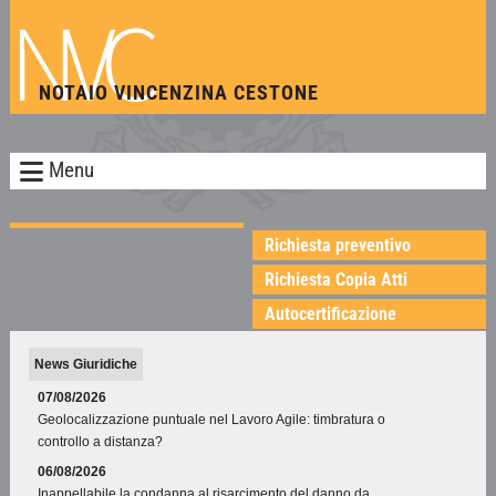
NOTAIO VINCENZINA CESTONE
Menu
Richiesta preventivo
Richiesta Copia Atti
Autocertificazione
News Giuridiche
07/08/2026
Geolocalizzazione puntuale nel Lavoro Agile: timbratura o
controllo a distanza?
06/08/2026
Inappellabile la condanna al risarcimento del danno da