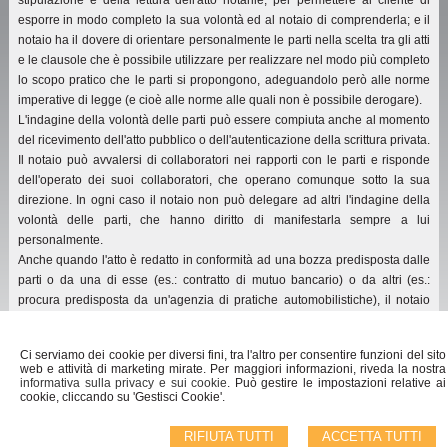
stipulazione e della lettura dell'atto notarile, per permettere al cliente di
esporre in modo completo la sua volontà ed al notaio di comprenderla; e il
notaio ha il dovere di orientare personalmente le parti nella scelta tra gli atti
e le clausole che è possibile utilizzare per realizzare nel modo più completo
lo scopo pratico che le parti si propongono, adeguandolo però alle norme
imperative di legge (e cioè alle norme alle quali non è possibile derogare).
L'indagine della volontà delle parti può essere compiuta anche al momento
del ricevimento dell'atto pubblico o dell'autenticazione della scrittura privata.
Il notaio può avvalersi di collaboratori nei rapporti con le parti e risponde
dell'operato dei suoi collaboratori, che operano comunque sotto la sua
direzione. In ogni caso il notaio non può delegare ad altri l'indagine della
volontà delle parti, che hanno diritto di manifestarla sempre a lui
personalmente.
Anche quando l'atto è redatto in conformità ad una bozza predisposta dalle
parti o da una di esse (es.: contratto di mutuo bancario) o da altri (es.:
procura predisposta da un'agenzia di pratiche automobilistiche), il notaio
deve spiegare alle parti il contenuto e gli effetti giuridici dell'atto e accertare
che essi corrispondano alla volontà di tutte le parti.
Ci serviamo dei cookie per diversi fini, tra l'altro per consentire funzioni del sito
web e attività di marketing mirate. Per maggiori informazioni, riveda la nostra
tratto da
www.notariato.it
informativa sulla privacy e sui cookie
. Può gestire le impostazioni relative ai
cookie, cliccando su 'Gestisci Cookie'.
RIFIUTA TUTTI
ACCETTA TUTTI